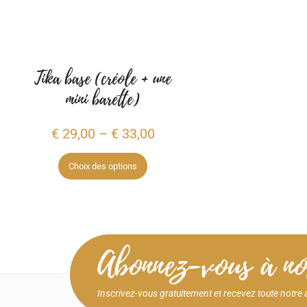
Tika base (créole + une
mini barette)
€
29,00
–
€
33,00
Choix des options
Abonnez-vous à not
Inscrivez-vous gratuitement et recevez toute notre a