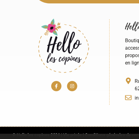
Hello
Boutiq
access
propos
en lign
Ru
62
in
© Hello les copines 2026 |
Vie privée
|
Conditions générales de ven