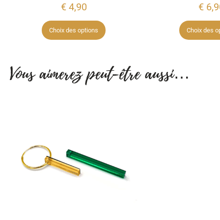
€
4,90
€
6,9
Choix des options
Choix des o
Vous aimerez peut-être aussi…