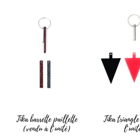
Vendredi 31/07 : 10h
Samedi 01/08 : 10h à
Mercredi 05/08 : 10h
Rue Joseph Scohy, 17
Merci pour votre fid
A bientôt.
Julie, gérante Hello
Tika barrette paillette
Tika triangl
(vendu à l’unité)
l’unit