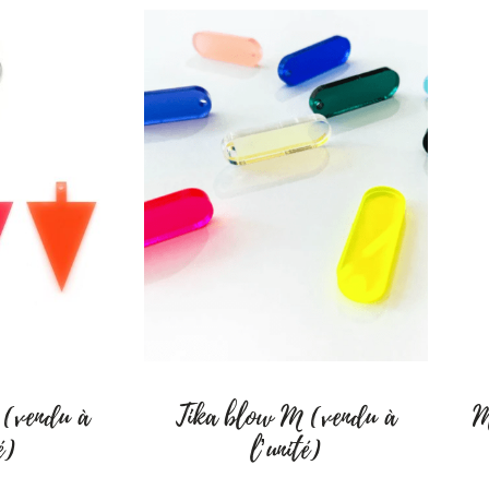
 à 17h30
 17h30
 à 17h30
 – 6222 Brye
élité.
 les copines.
e (vendu à
Tika blow M (vendu à
M
é)
l’unité)