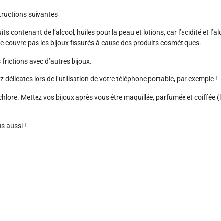
structions suivantes
ntenant de l’alcool, huiles pour la peau et lotions, car l’acidité et l’alco
ne couvre pas les bijoux fissurés à cause des produits cosmétiques.
frictions avec d’autres bijoux.
licates lors de l’utilisation de votre téléphone portable, par exemple !
 chlore. Mettez vos bijoux après vous être maquillée, parfumée et coiffée (l
s aussi !
s jusqu’au 10 août.
ste accessible et les livraisons seront réalisées à partir du 11 a
te aux dates suivantes :
à 17h30