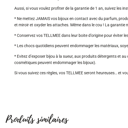
Aussi, si vous voulez profiter de la garantie de 1 an, suivez les in
* Ne mettez JAMAIS vos bijoux en contact avec du parfum, produits co
et miroir et oxyder les attaches. Même dans le cou ! La garantie 
* Conservez vos TELLMEE dans leur boite d’origine pour éviter les 
* Les chocs quotidiens peuvent endommager les matériaux, soyez dé
* Evitez d’exposer bijou à la sueur, aux produits détergents et au
cosmétiques peuvent endommager les bijoux).
Si vous suivez ces règles, vos TELLMEE seront heureuses… et vou
Chères clientes,
Je suis en vacance
Le site internet re
Produits similaires
La boutique est ouver
Samedi 25/07 : 10h 