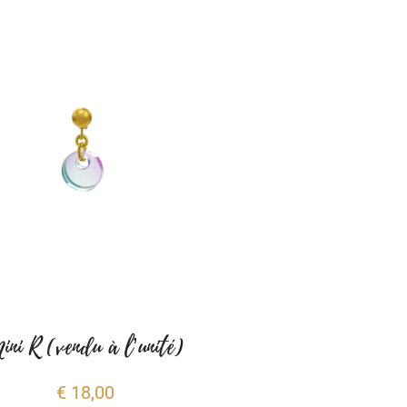
ini R (vendu à l’unité)
€
18,00