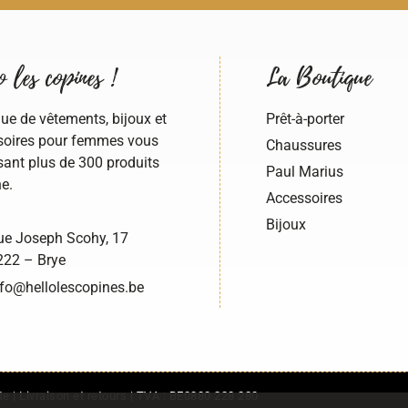
 les copines !
La Boutique
ue de vêtements, bijoux et
Prêt-à-porter
oires pour femmes vous
Chaussures
ant plus de 300 produits
Paul Marius
e.
Accessoires
Bijoux
e Joseph Scohy, 17
22 – Brye
fo@hellolescopines.be
te
|
Livraison et retours
| TVA : BE0880 228 280