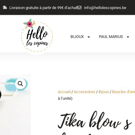
Livraison gratuite à partir de 99€ d’achat
info@hellolescopines.be
BIJOUX
PAUL MARIUS
Accueil
/
Accessoires
/
Bijoux
/
Boucles d’ore
à l’unité)
Tika blow s