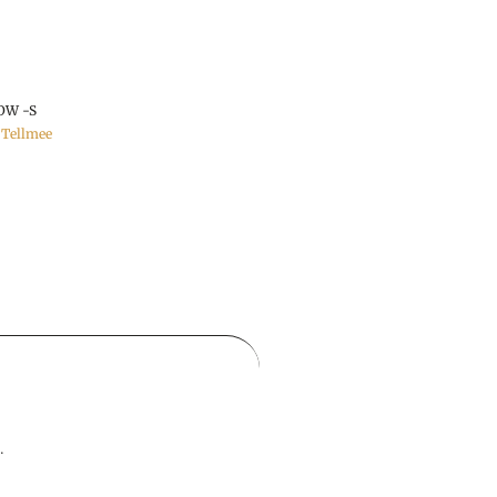
OW -S
,
Tellmee
.