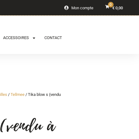
0
Mon compte
€
0,00
ACCESSOIRES
CONTACT
illes
/
Tellmee
/ Tika blow s (vendu
 (vendu à