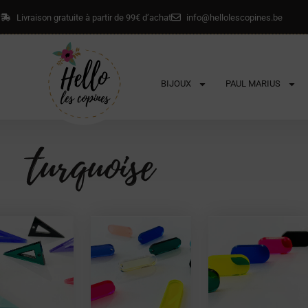
Livraison gratuite à partir de 99€ d’achat
info@hellolescopines.be
BIJOUX
PAUL MARIUS
turquoise