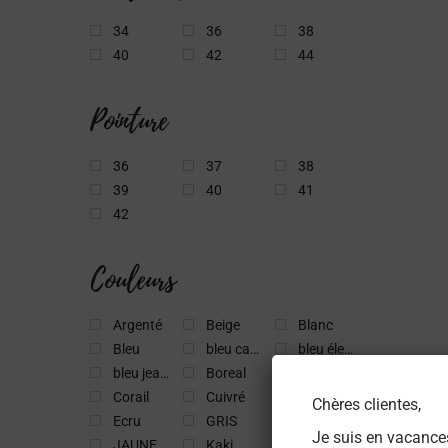
34
36
38
40
42
44
Pointure
36
37
38
39
40
41
42
Couleurs
Argenté
Beige
Blanc
Bleu
bleu canard
bleu électrique
bleu jeans
Boreal
Brun
Corail
Cuivré
Doré
Chères clientes,
Ecru
GRIS
irisé
Je suis en vacance
JAUNE
Kaki
Lilas