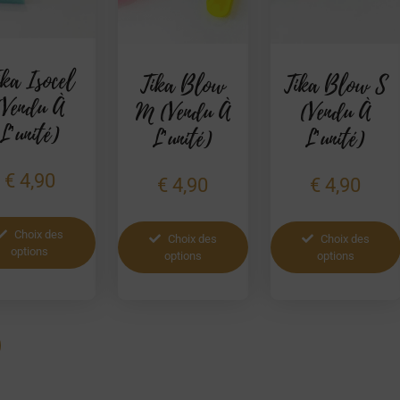
ika Isocel
Tika Blow
Tika Blow S
(vendu À
M (vendu À
(vendu À
L’unité)
L’unité)
L’unité)
€
4,90
€
4,90
€
4,90
Choix des
Choix des
Choix des
options
options
options