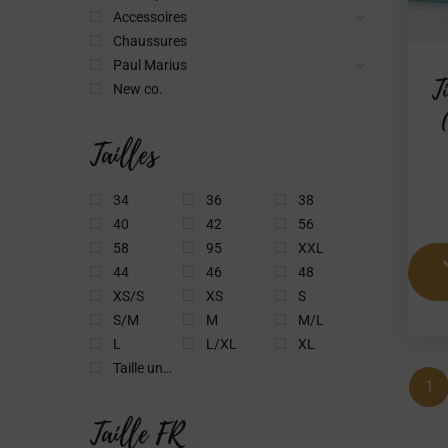
Accessoires
Chaussures
Paul Marius
T
New co.
Tailles
34
36
38
40
42
56
58
95
XXL
44
46
48
XS/S
XS
S
S/M
M
M/L
L
L/XL
XL
Taille unique
1
Taille FR