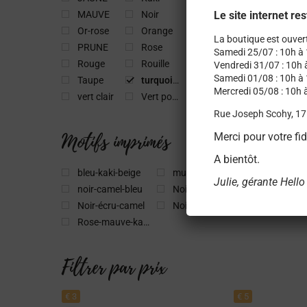
MAUVE
Noir
Ocre
Le site internet re
Or-rose
Orange
pétrole
La boutique est ouver
PRUNE
Rose
rose clair
Samedi 25/07 : 10h 
Rouge
Rouille
Scarabée
Vendredi 31/07 : 10h
Samedi 01/08 : 10h à
Taupe
turquoise
Vert
Mercredi 05/08 : 10h
vert clair
Vert pomme
Rue Joseph Scohy, 17
Motifs imprimés
Merci pour votre fid
A bientôt.
bleu-kaki-beige
multicolore
Julie, gérante Hello
noir-camel-bleu
Noir-écru
Noir-écru-camel
Noir-taupe
Rose-mauve-kaki-beige
Filtrer par prix
€ 3
€ 5