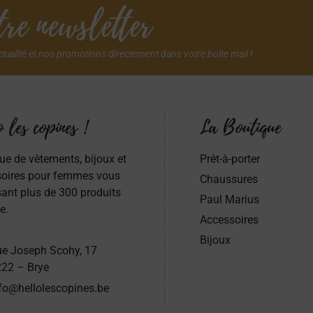
re newsletter
ctualité et nos promotions directement dans votre boîte mail !
 les copines !
La Boutique
ue de vêtements, bijoux et
Prêt-à-porter
oires pour femmes vous
Chaussures
ant plus de 300 produits
Paul Marius
e.
Accessoires
Bijoux
e Joseph Scohy, 17
22 – Brye
fo@hellolescopines.be