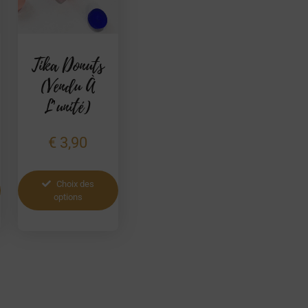
Tika Donuts
(vendu À
L’unité)
€
3,90
Choix des
options