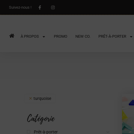
Suivez-nous !
À PROPOS
PROMO
NEW CO.
PRÊT-À-PORTER
turquoise
Catégorie
Prêt-à-porter