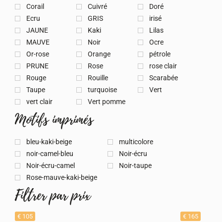
Julie, gérante Hello les copines.
Corail
Cuivré
Doré
Ecru
GRIS
irisé
JAUNE
Kaki
Lilas
MAUVE
Noir
Ocre
Or-rose
Orange
pétrole
PRUNE
Rose
rose clair
Rouge
Rouille
Scarabée
Taupe
turquoise
Vert
vert clair
Vert pomme
Motifs imprimés
bleu-kaki-beige
multicolore
noir-camel-bleu
Noir-écru
Noir-écru-camel
Noir-taupe
Rose-mauve-kaki-beige
Filtrer par prix
€ 105
€ 165