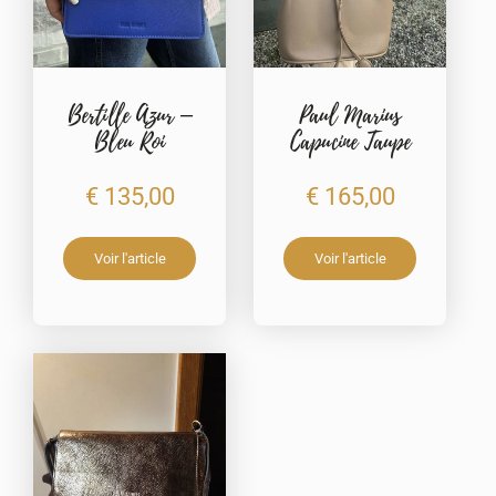
Bertille Azur –
Paul Marius
Bleu Roi
Capucine Taupe
€
135,00
€
165,00