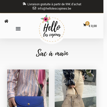
Livraison gratuite à partir de 99€ d’achat
info@hellolescopines.be
0
€
0,00
Sac à main