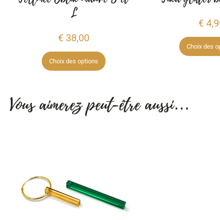
L
€
4,9
€
38,00
Choix des o
Choix des options
Vous aimerez peut-être aussi…