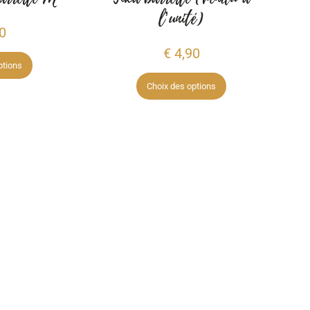
l’unité)
0
€
4,90
ptions
Choix des options