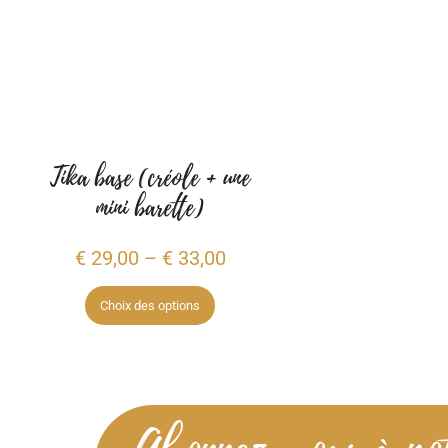
Tika base (créole + une
mini barette)
€
29,00
–
€
33,00
Choix des options