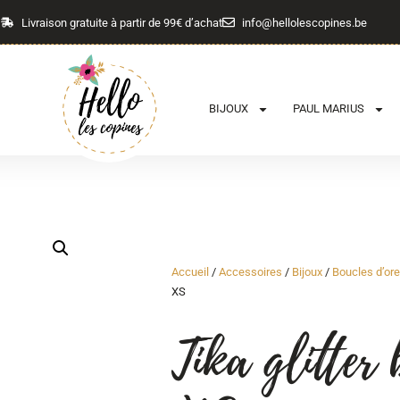
Livraison gratuite à partir de 99€ d’achat
info@hellolescopines.be
BIJOUX
PAUL MARIUS
Accueil
/
Accessoires
/
Bijoux
/
Boucles d’ore
XS
Tika glitter 