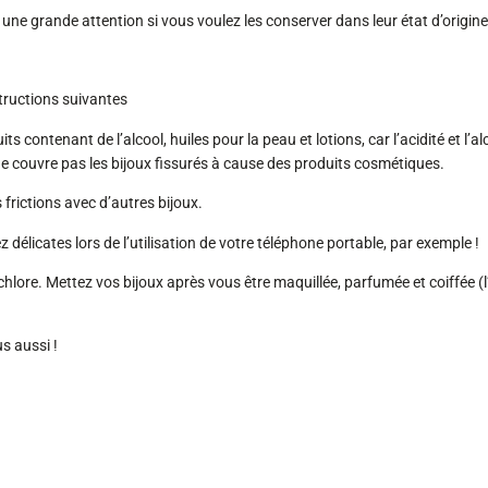
ne grande attention si vous voulez les conserver dans leur état d’origine
structions suivantes
ntenant de l’alcool, huiles pour la peau et lotions, car l’acidité et l’alco
ne couvre pas les bijoux fissurés à cause des produits cosmétiques.
frictions avec d’autres bijoux.
licates lors de l’utilisation de votre téléphone portable, par exemple !
 chlore. Mettez vos bijoux après vous être maquillée, parfumée et coiffée (l
s aussi !
s jusqu’au 10 août.
ste accessible et les livraisons seront réalisées à partir du 11 a