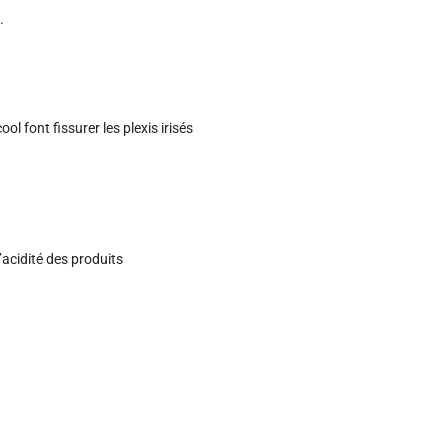
.
ol font fissurer les plexis irisés
’acidité des produits
×
oût.