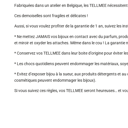
Fabriquées dans un atelier en Belgique, les TELLMEE nécessitent u
Ces demoiselles sont fragiles et délicates !
Aussi, si vous voulez profiter de la garantie de 1 an, suivez les in
* Ne mettez JAMAIS vos bijoux en contact avec du parfum, produits co
et miroir et oxyder les attaches. Même dans le cou ! La garantie 
* Conservez vos TELLMEE dans leur boite d’origine pour éviter les 
* Les chocs quotidiens peuvent endommager les matériaux, soyez dé
* Evitez d’exposer bijou à la sueur, aux produits détergents et au
cosmétiques peuvent endommager les bijoux).
Si vous suivez ces règles, vos TELLMEE seront heureuses… et vou
Chères clientes,
Je suis en vacance
Le site internet re