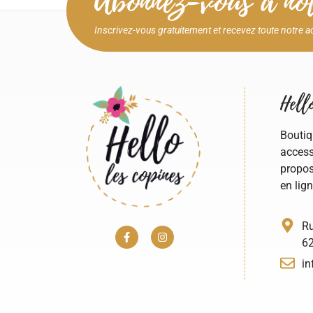
Abonnez-vous à not
Inscrivez-vous gratuitement et recevez toute notre a
Hello
Boutiq
access
propos
en lign
Ru
62
in