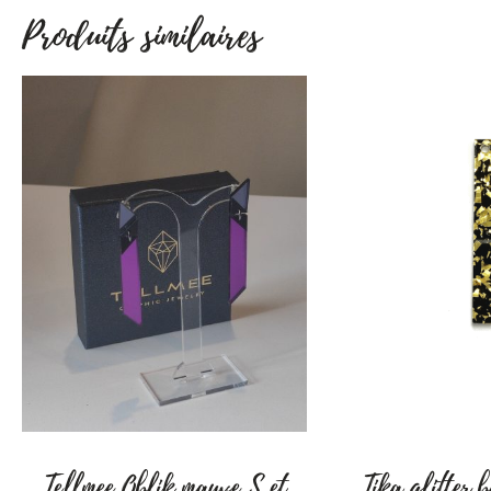
La boutique est ouver
Produits similaires
Samedi 25/07 : 10h 
Vendredi 31/07 : 10h
Samedi 01/08 : 10h à
Mercredi 05/08 : 10h
Rue Joseph Scohy, 17
Merci pour votre fid
A bientôt.
Julie, gérante Hello
Tellmee Oblik mauve S et
Tika glitter 