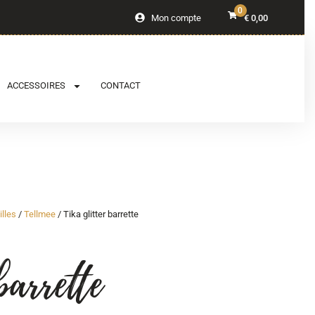
0
Mon compte
€
0,00
ACCESSOIRES
CONTACT
illes
/
Tellmee
/ Tika glitter barrette
barrette