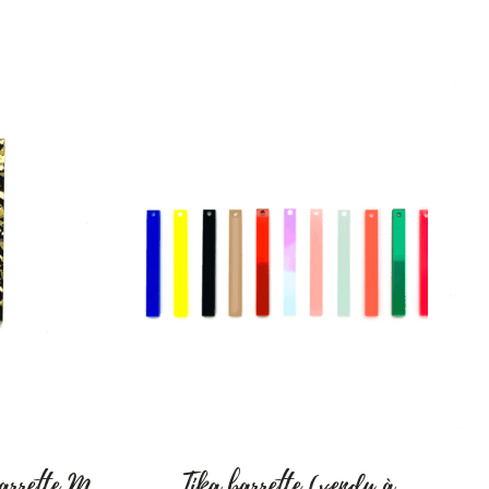
te aux dates suivantes :
à 17h30
 à 17h30
 17h30
 à 17h30
 – 6222 Brye
élité.
 les copines.
barrette M
Tika barrette (vendu à