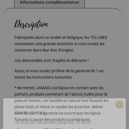
Description
Fabriquées dans un atelier en Belgique, les TELLMEE
nécessitent une grande attention si vous voulez les
conserver dans leur état d’origine.
Ces demoiselles sont fragiles et délicates !
Aussi, si vous voulez profiter de la garantie de 1 an,
suivez les instructions suivantes
* Ne mettez JAMAIS vos bijoux en contact avec du
parfum, produits contenant de l’alcool, huiles pour la
peau et lotions, car l’acidité et l’alcool font fissurer les
plexis irisés et miroir et oxyder les attaches. Même
×
dans le cou ! La garantie ne couvre pas les bijoux
Chères clientes,
fissurés à cause des produits cosmétiques.
Je suis en vacances jusqu’au 10 août.
* Conservez vos TELLMEE dans leur boite d’origine