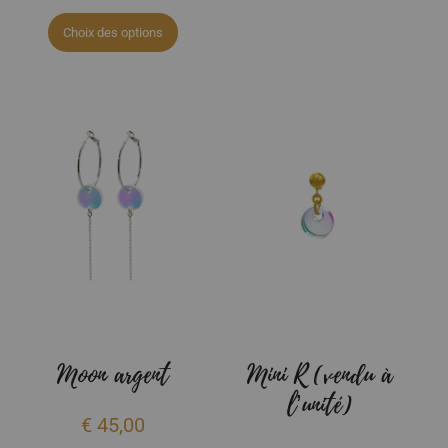
Choix des options
Moon argent
Mini R (vendu à
l’unité)
€
45,00
€
18,00