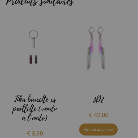
Tika barrette xs
3D2
paillette (vendu
€
42,00
à l’unité)
Ajouter au panier
€
3,90