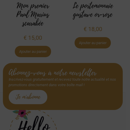
Mon premier
Le portemonnaie
Paul Marius
gustave or-rose
scarabée
€
18,00
€
15,00
Ajouter au panier
Ajouter au panier
Abonnez-vous à notre newsletter
Inscrivez-vous gratuitement et recevez toute notre actualité et nos
promotions directement dans votre boîte mail !
Je m'abonne