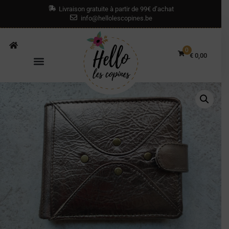
Livraison gratuite à partir de 99€ d’achat
info@hellolescopines.be
0
€
0,00