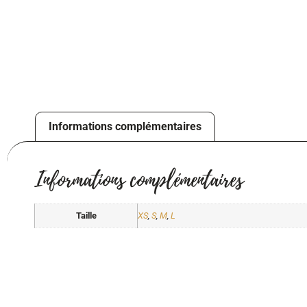
Chères clientes,
Je suis en vacance
Le site internet re
La boutique est ouver
Samedi 25/07 : 10h 
Vendredi 31/07 : 10h
Informations complémentaires
Samedi 01/08 : 10h à
Mercredi 05/08 : 10h
Rue Joseph Scohy, 17
Informations complémentaires
Merci pour votre fid
A bientôt.
Taille
XS
,
S
,
M
,
L
Julie, gérante Hello