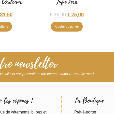
e bordeaux
Jupe Vera
31,50
€
36,00
€
25,00
ptions
Ajouter au panier
re newsletter
ctualité et nos promotions directement dans votre boîte mail !
 les copines !
La Boutique
ue de vêtements, bijoux et
Prêt-à-porter