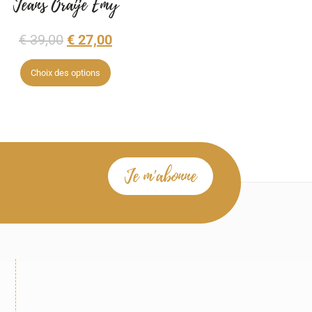
Jeans Oraije Emy
€
39,00
€
27,00
Choix des options
Je m'abonne