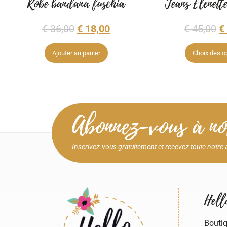
Robe bandana fuschia
Jeans Elenett
€
36,00
€
18,00
€
45,00
€
Ajouter au panier
Choix des o
Abonnez-vous à not
Inscrivez-vous gratuitement et recevez toute notre a
Hello
Boutiq