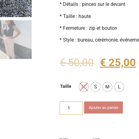
* Détails : pinces sur le devant
* Taille : haute
* Fermeture : zip et bouton
* Style : bureau, cérémonie, événeme
€
50,00
€
25,00
XS
S
M
L
Taille
Ajouter au panier