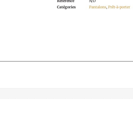
Référence
N/D
Catégories
Pantalons
,
Prêt-à-porter
s jusqu’au 10 août.
ste accessible et les livraisons seront réalisées à partir du 11 a
te aux dates suivantes :
à 17h30
 à 17h30
 17h30
 à 17h30
 – 6222 Brye
élité.
 les copines.