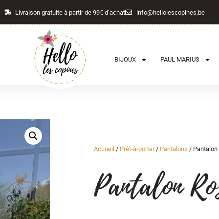
Livraison gratuite à partir de 99€ d’achat
info@hellolescopines.be
BIJOUX
PAUL MARIUS
Accueil
/
Prêt-à-porter
/
Pantalons
/ Pantalon
Pantalon Ro