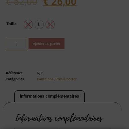
€
52,00
€
26,00
M
L
XL
Taille
Ajouter au panier
Référence
N/D
Catégories
Pantalons
,
Prêt-à-porter
Informations complémentaires
Informations complémentaires