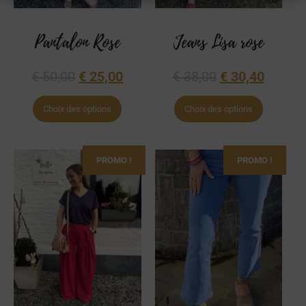
Pantalon Rose
Jeans Lisa rose
€
50,00
€
25,00
€
38,00
€
30,40
Choix des options
Choix des options
PROMO !
PROMO !