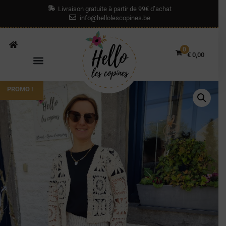
Livraison gratuite à partir de 99€ d’achat
info@hellolescopines.be
0
€
0,00
PROMO !