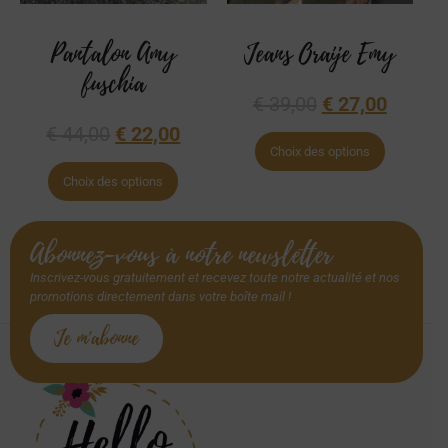
Pantalon Amy
Jeans Oraije Emy
fuschia
€
39,00
€
27,00
€
44,00
€
22,00
Choix des options
Choix des options
Abonnez-vous à notre newsletter
Inscrivez-vous gratuitement et recevez toute notre actualité et nos
promotions directement dans votre boîte mail !
Je m'abonne