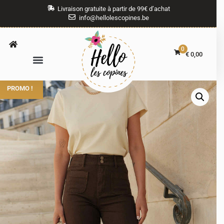
Livraison gratuite à partir de 99€ d’achat
info@hellolescopines.be
0
€
0,00
PROMO !