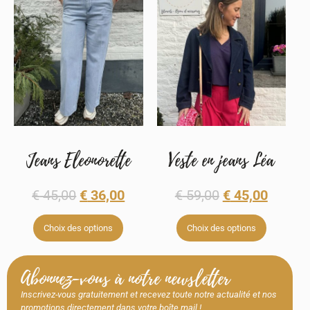
Jeans Eleonorette
Veste en jeans Léa
€
45,00
€
36,00
€
59,00
€
45,00
Choix des options
Choix des options
Abonnez-vous à notre newsletter
Inscrivez-vous gratuitement et recevez toute notre actualité et nos
promotions directement dans votre boîte mail !