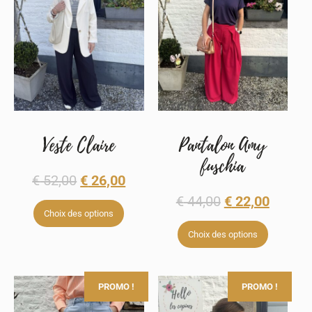
Veste Claire
Pantalon Amy
fuschia
€
52,00
€
26,00
€
44,00
€
22,00
Choix des options
Choix des options
PROMO !
PROMO !