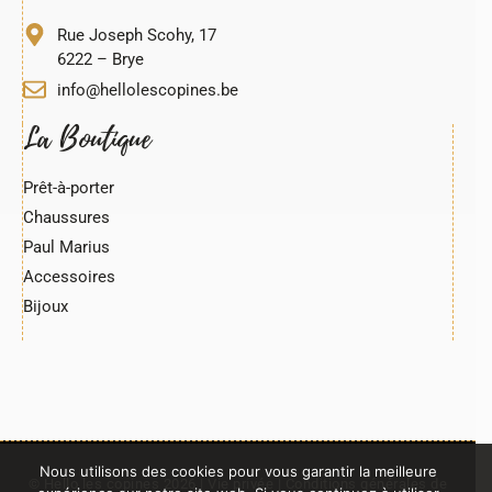
Rue Joseph Scohy, 17
6222 – Brye
info@hellolescopines.be
La Boutique
Prêt-à-porter
Chaussures
Paul Marius
Accessoires
Bijoux
© Hello les copines 2026 |
Vie privée
|
Conditions générales de
Nous utilisons des cookies pour vous garantir la meilleure
vente
|
Livraison et retours
| TVA : BE0880 228 280