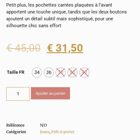
apportent une touche unique, tandis que les deux boutons
ajoutent un détail subtil mais sophistiqué, pour une
silhouette chic sans effort
€
45,00
€
31,50
34
36
38
40
42
Taille FR
Ajouter au panier
Référence
N/D
Catégories
Jeans
,
Prêt-à-porter