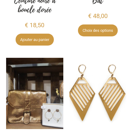
Ceinture noire à
Bat
boucle dorée
€
48,00
€
18,50
Choix des options
Ajouter au panier