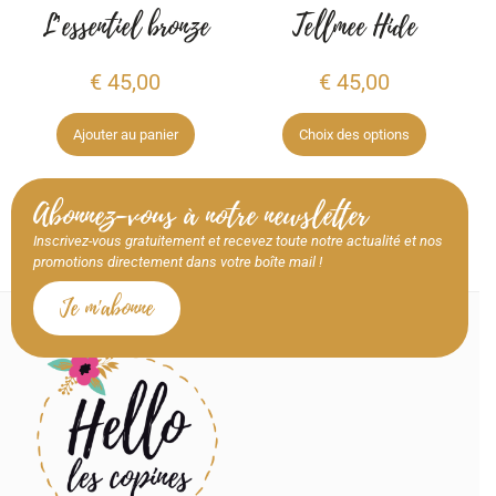
L’essentiel bronze
Tellmee Hide
€
45,00
€
45,00
Ajouter au panier
Choix des options
Abonnez-vous à notre newsletter
Inscrivez-vous gratuitement et recevez toute notre actualité et nos
promotions directement dans votre boîte mail !
Je m'abonne