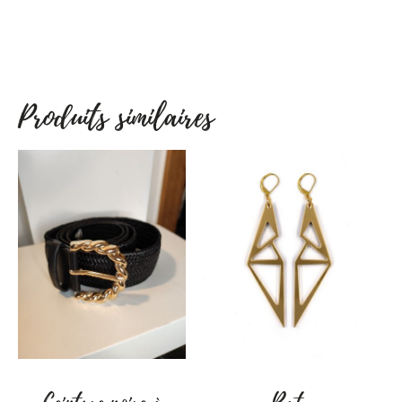
Je suis en vacances jusqu’au 10 août.
Le site internet reste accessible et les livraisons
seront réalisées à partir du 11 août.
La boutique est ouverte aux dates suivantes :
Samedi 25/07 : 10h à 17h30
Produits similaires
Vendredi 31/07 : 10h à 17h30
Samedi 01/08 : 10h à 17h30
Mercredi 05/08 : 10h à 17h30
Rue Joseph Scohy, 17 – 6222 Brye
Merci pour votre fidélité.
A bientôt.
Julie, gérante Hello les copines.