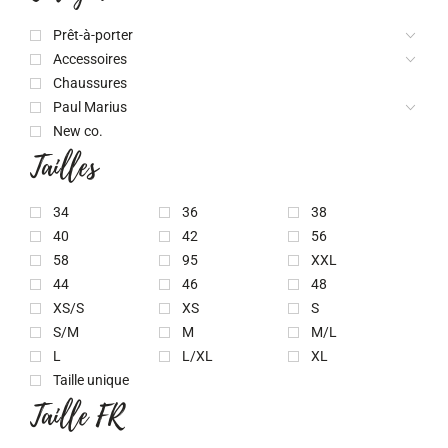
Prêt-à-porter
Accessoires
Chaussures
Paul Marius
New co.
Tailles
34
36
38
40
42
56
58
95
XXL
44
46
48
XS/S
XS
S
S/M
M
M/L
L
L/XL
XL
Taille unique
Taille FR