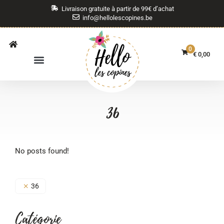
Livraison gratuite à partir de 99€ d’achat
info@hellolescopines.be
0
€
0,00
36
No posts found!
36
Catégorie