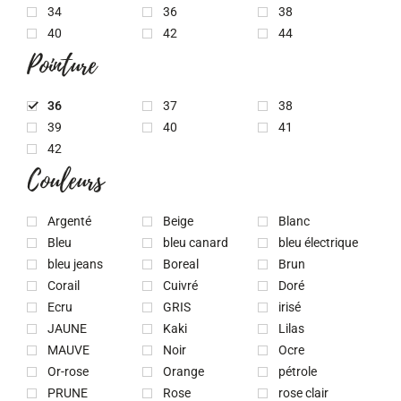
34
36
38
40
42
44
Pointure
36
37
38
39
40
41
42
Couleurs
Argenté
Beige
Blanc
Bleu
bleu canard
bleu électrique
bleu jeans
Boreal
Brun
Corail
Cuivré
Doré
Ecru
GRIS
irisé
JAUNE
Kaki
Lilas
MAUVE
Noir
Ocre
Or-rose
Orange
pétrole
PRUNE
Rose
rose clair